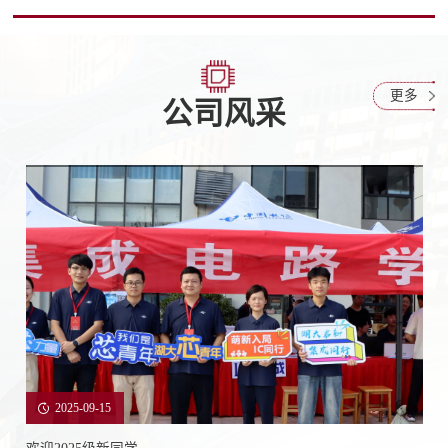
更多
公司风采
2025-09-15