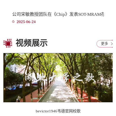
公司宋敏教授团队在《Chip》发表SOT-MRAM存内
2025-06-24
视频展示
更多
bevictor1946韦德官网校歌