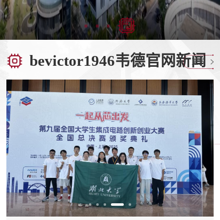
bevictor1946韦德官网新闻
更多