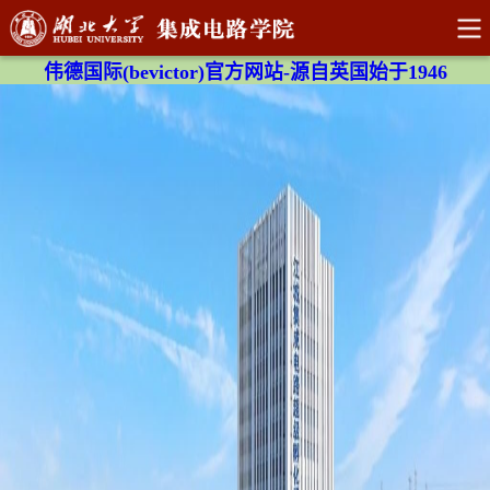
伟德国际(bevictor)官方网站-源自英国始于1946