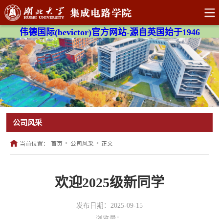
伟德国际(bevictor)官方网站-源自英国始于1946
公司风采
>
>
当前位置：
首页
公司风采
正文
欢迎2025级新同学
发布日期：2025-09-15
浏览量：