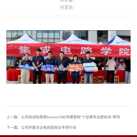
分享到：
上一篇：公司张诗怡荣获bevictor1946韦德官网“十佳青年志愿标兵”称号
下一篇：公司开展访企拓岗促就业专项行动