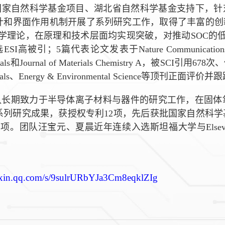
国家自然科学基金项目、湖北省自然科学基金支持下，针
计和界面作用机制开展了系列研究工作，取得了丰富的创
化学理论，在原理和技术层面均实现突破，对推动SOC的
选
ESI
高被引；5篇代表论文发表于
Nature Communicatio
als和Journal of Materials Chemistry A
，被
SCI
引用678次
ials、Energy & Environmental Science
等顶刊正面评价并跟
队长期致力于半导体离子材料与器件的研究工作，在固体
系列研究成果，获授权专利12项，先后获批国家自然科学
2项。团队汪宝元、夏晨近年连续入选斯坦福大学与
Elsev
）
eixin.qq.com/s/9sulrURbYJa3Cm8eqklZIg