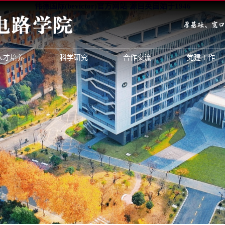
伟德国际(bevictor)官方网站-源自英国始于1946
人才培养
科学研究
合作交流
党建工作