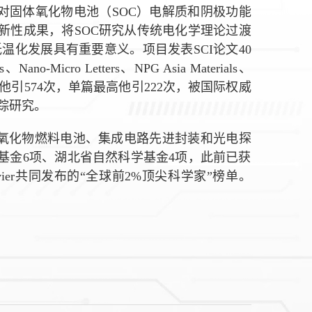
对固体氧化物电池（
SOC
）电解质和阴极功能
新性成果，将
SOC
研究从传统电化学理论过渡
低温化发展具有重要意义。项目发表
SCI
论文40
ns、Nano-Micro Letters、NPG Asia Materials、
、他引574次，单篇最高他引222次，被国际权威
踪研究。
氧化物燃料电池、集成电路先进封装和光电探
基金6项、湖北省自然科学基金4项，此前已获
ier
共同发布的“全球前2%顶尖科学家”榜单。