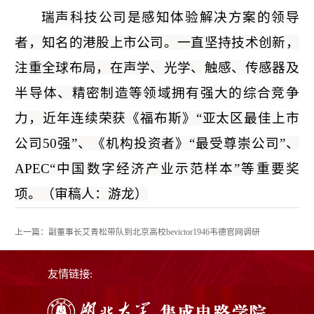
瑞声科技公司是感知体验解决方案的领导
者，知名的港股上市公司。一直坚持技术创新，
注重全球布局，在声学、光学、触感、传感器及
半导体、精密制造等领域拥有强大的综合竞争
力，近年连续荣获《福布斯》“亚太区最佳上市
公司
50
强”、《机构投资者》“最受尊崇公司”、
APEC
“中国数字经济产业示范样本”等重要奖
项。（审稿人：游龙）
上一篇：副董事长艾青松带队到北京高校bevictor1946韦德官网调研
友情链接: