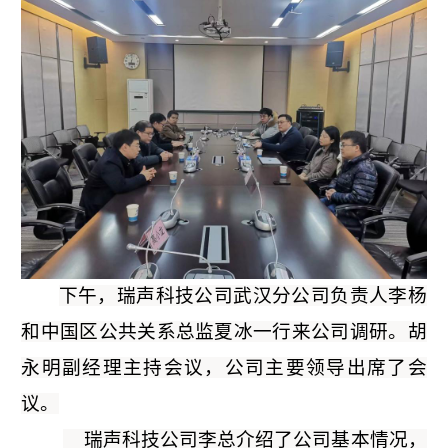
下午，瑞声科技公司武汉分公司负责人李杨
和中国区公共关系总监夏冰一行来公司调研。胡
永明副经理主持会议，公司主要领导出席了会
议。
瑞声科技公司李总介绍了公司基本情况，