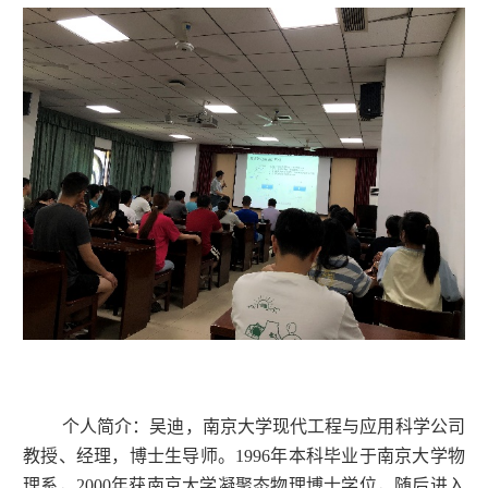
个人简介：吴迪，南京大学现代工程与应用科学公司
教授、经理，博士生导师。1996年本科毕业于南京大学物
理系，2000年获南京大学凝聚态物理博士学位，随后进入