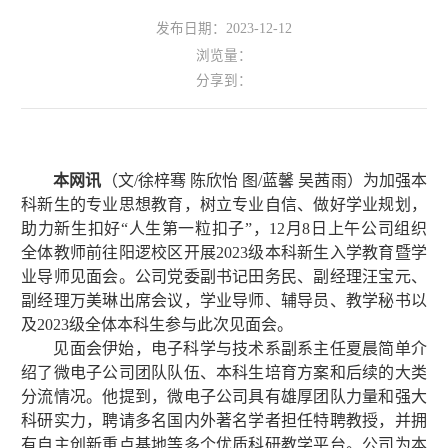
发布日期：2023-12-12
浏览量：
分享到：
本网讯
（文
/
徐梓骞 陈欣怡 图
/
蓝馨 吴茜雨）为加强本
科新生的专业思想教育，树立专业自信、做好学业规划，
助力新生扣好“人生第一粒扣子”，
12
月
8
日上午公司组织
全体教师前往阳逻校区开展
2023
级本科新生入学教育暨学
业导师见面会。公司党委副书记田务民、副经理汪宝元、
副经理万美琳出席会议，学业导师、辅导员、教学秘书以
及
2023
级全体本科生参与此次见面会。
见面会伊始，电子科学与技术系副系主任夏晨简单介
绍了微电子公司团队队伍、本科生培育方案和后续的大类
分流情况。他提到，微电子公司具有雄厚团队力量和强大
科研实力，聘请多名国内外著名学者担任特聘教授，并拥
有自主创新重点基地等多个优质科研教学平台。公司为本