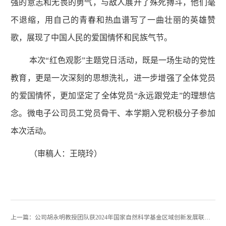
强的意志和无畏的勇气，与敌人展开了殊死搏斗
，他们毫
不退缩，用自己的青春和热血谱写了一曲壮丽的英雄赞
歌，展现了中国人民的爱国情怀和民族气节。
本次“红色观影”主题党日活动，既是一场生动的党性
教育，更是一次深刻的思想洗礼，进一步增强了全体党员
的爱国情怀，更加坚定了全体党员“永远跟党走”的
理想信
念。微电子公司员工党员骨干、本学期入党积极分子参加
本次活动。
（审稿人：王晓玲）
上一篇：公司胡永明教授团队获2024年国家自然科学基金区域创新发展联合基金重点项目立项资助