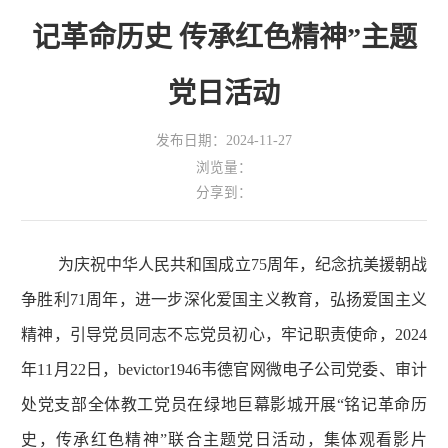
记革命历史 传承红色精神”主题
党日活动
发布日期：2024-11-27
浏览量：
分享到：
为庆祝中华人民共和国成立75周年，纪念抗美援朝战
争胜利71周年，进一步深化爱国主义教育，弘扬爱国主义
精神，引导党员同志不忘党员初心，牢记职责使命，2024
年11月22日，bevictor1946韦德官网微电子公司党委、审计
处党支部全体教工党员在绿地巨幕影城开展“铭记革命历
史，传承红色精神”联合主题党日活动，集体观看影片