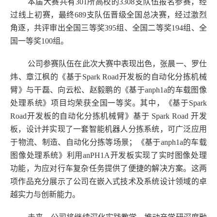
本届大赛共有
301
所高校的
3308
支队伍报名参赛，经
过线上初赛，最终
689
支队伍晋级全国总决赛，经过激烈
角逐，共评审出全国三等奖
395
组、全国二等奖
194
组、全
国一等奖
100
组。
公司参赛队伍在此次大赛中表现出色，张晨一、罗仕
炜、章江枫的《基于
Spark Road
开发板的自动化分拣机械
臂》与干磊、向云松、赵毅鹏的《基于
anph1a
的车载图像
处理系统》项目均荣获全国一等奖。其中，《基于
Spark
Road
开发板的自动化分拣机械臂》基于
Spark Road
开发
板，设计并实现了一套智能机器人分拣系统
，可广泛应用
于物流、制造、自动化分拣等场景；
《基于
anph1a
的车载
图像处理系统》利用
anPH1A
开发板实现了实时图像处理
功能，为应对行车复杂任务提供了便捷的解决方案。这两
项作品充分展示了公司在嵌入式技术及系统设计领域的卓
越实力与创新能力。