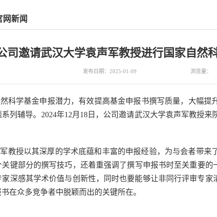
韦德官网新闻
公司邀请武汉大学袁声军教授进行国家自然
发布日期：2025-01-09
浏览量：
然科学基金申报潜力，有效提高基金申报书撰写质量，大幅提升
系列辅导。2024年12月18日，公司邀请武汉大学袁声军教授
声军教授以其深厚的学术底蕴和丰富的申报经验，为与会者带来
个关键部分的撰写技巧，还着重强调了撰写申报书时至关重要的一
专家深感其学术价值与创新性，同时也要能够让非同行评审专家清
报书在众多竞争者中脱颖而出的关键所在。