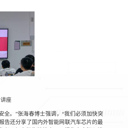
听讲座
安全。”张海春博士强调，“我们必须加快突
”报告还分享了国内外智能网联汽车芯片的最