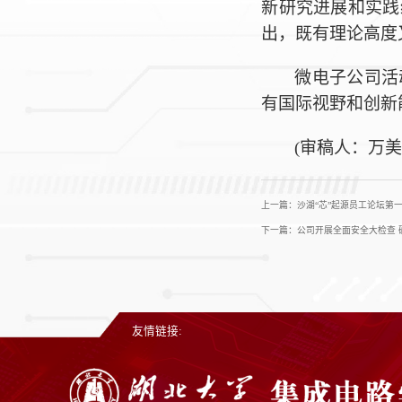
新研究进展和实践
出，既有理论高度
微电子公司活
有国际视野和创新
(审稿人：万
上一篇：沙湖“芯”起源员工论坛第
下一篇：公司开展全面安全大检查 
友情链接: