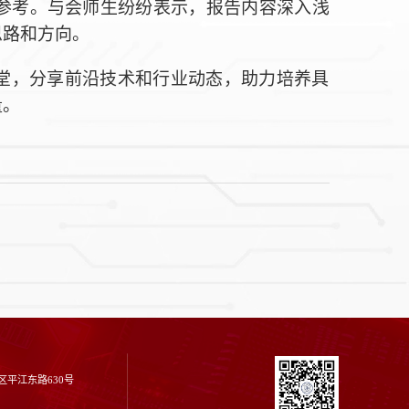
参考。与会师生纷纷表示，报告内容深入浅
思路和方向。
堂，分享前沿技术和行业动态，助力培养具
量。
平江东路630号