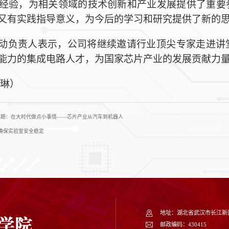
经验，为相关领域的技术创新和产业发展提供了重要
又有实践指导意义，为今后的学习和研究提供了新的
动负责人表示，公司将继续邀请行业顶尖专家走进讲
能力的集成电路人才，为国家芯片产业的发展贡献力
美琳）
一期：在大时代做点小事情——芯片产业从汽车到机器人
确保实验室安全稳定
地址：湖北省武汉市长江新区
邮政编码：430415