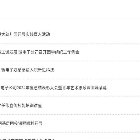
湖大幼儿园开展实践育人活动
员工谋发展|微电子公司召开团学组织工作例会
—微电子双星高薪入职新思科技
| 微电子公司2024年度总结表彰大会暨青年艺术思政课圆满落幕
主任作宣传技能培训讲座
二期基层团校课程顺利开展