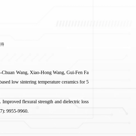
主持
ao-Chuan Wang, Xiao-Hong Wang, Gui-Fen Fa
based low sintering temperature ceramics for 5
proved flexural strength and dielectric loss
(7): 9955-9960.