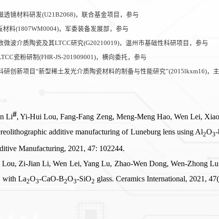
磁透镜材料研发
(U21B2068)
，联合基金项目，参与
板材料
(1807WM0004)
，军委装备发展部，参与
数微波介质陶瓷及其
LTCC
研究
(G20210019)
，温州市基础性科研项目，参与
LTCC
瓷粉研制
(FHR-JS-201909001)
，横向委托，参与
科研创新项目
“
新型稀土发光介质陶瓷材料的制备与性能研究
”(2015lkxm16)
，
#
an Li
, Yi-Hui Lou, Fang-Fang Zeng, Meng-Meng Hao, Wen Lei, Xi
eolithographic additive manufacturing of Luneburg lens using Al
O
-
2
3
tive Manufacturing, 2021, 47: 102244.
i Lou, Zi-Jian Li, Wen Lei, Yang Lu, Zhao-Wen Dong, Wen-Zhong Lu. Im
 with La
O
-CaO-B
O
-SiO
glass. Ceramics International, 2021, 47
2
3
2
3
2