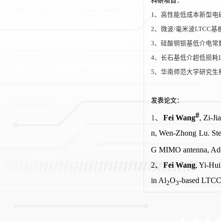
科研项目：
1
、高性能低成本新型电
2
、微波
/
毫米波
LTCC
基
3
、硅酸铜钡基低介电常
4
、长石基低介超低损耗
5
、华南师范大学研究生
发表论文：
#
1
、
Fei Wang
, Zi-Ji
n, Wen-Zhong Lu. Ster
G MIMO antenna, Addi
2
、
Fei Wang
, Yi-Hu
in Al
O
-based LTCC
2
3