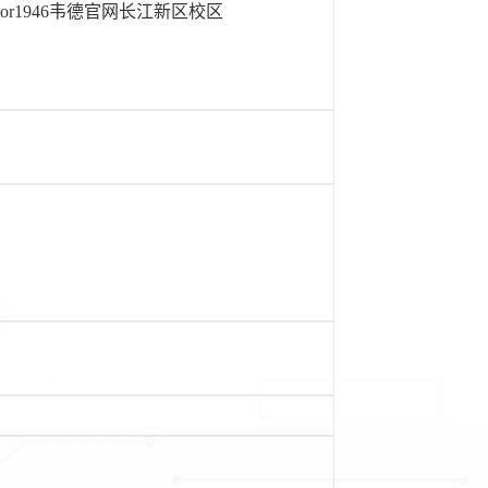
tor1946韦德官网长江新区校区