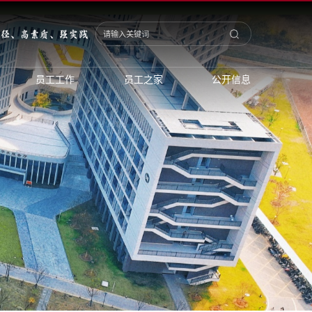
员工工作
员工之家
公开信息