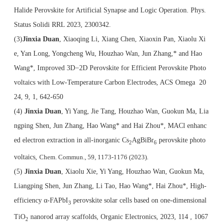
Halide Perovskite for Artificial Synapse and Logic Operation. Phys.
Status Solidi RRL 2023, 2300342.
(3)
Jinxia Duan
, Xiaoqing Li, Xiang Chen, Xiaoxin Pan, Xiaolu Xi
e, Yan Long, Yongcheng Wu, Houzhao Wan, Jun Zhang,* and Hao
Wang*, Improved 3D−2D Perovskite for Efficient Perovskite Photo
voltaics with Low-Temperature Carbon Electrodes, ACS Omega 20
24, 9, 1, 642-650
(4)
Jinxia Duan
, Yi Yang, Jie Tang, Houzhao Wan, Guokun Ma, Lia
ngping Shen, Jun Zhang, Hao Wang* and Hai Zhou*, MACl enhanc
ed electron extraction in all-inorganic Cs
AgBiBr
perovskite photo
2
6
voltaics,
Chem. C
ommun., 59, 1173-1176
(2023).
(5)
Jinxia Duan
, Xiaolu Xie, Yi Yang, Houzhao Wan, Guokun Ma,
Liangping Shen, Jun Zhang, Li Tao, Hao Wang*, Hai Zhou*, High-
efficiency α-FAPbI
perovskite solar cells based on one-dimensional
3
TiO
nanorod array scaffolds,
Organic Electronics, 2023, 114 , 1067
2