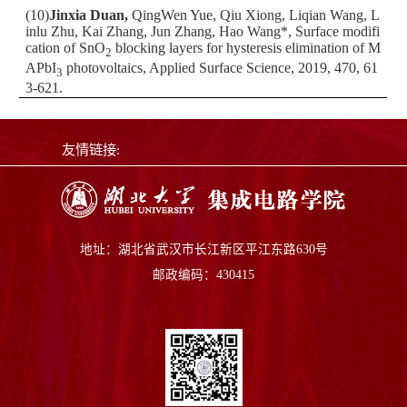
(10)
Jinxia Duan,
QingWen Yue, Qiu Xiong, Liqian Wang, L
inlu Zhu, Kai Zhang, Jun Zhang, Hao Wang*, Surface modifi
cation of SnO
blocking layers for hysteresis elimination of M
2
APbI
photovoltaics, Applied Surface Science, 2019, 470, 61
3
3-621.
友情链接:
地址：湖北省武汉市长江新区平江东路630号
邮政编码：430415