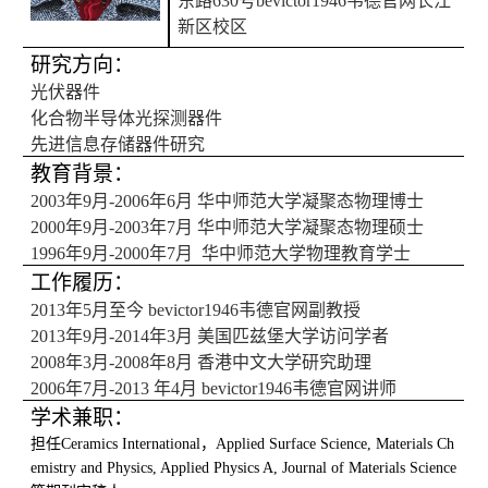
东路630号bevictor1946韦德官网长江
新区校区
研究方向：
光
伏器件
化合物半导体光探测器件
先进信息存储器件研究
教育背景：
2003
年
9月-
2006
年
6月
华中师范大学凝聚态物理博士
2000
年
9月-
2003
年
7月
华中师范大学凝聚态物理硕士
1996
年
9月-
2000
年
7月
华中师范大学物理教育学士
工作履历：
2013
年
5月至今
bevictor1946韦德官网副教授
2013年9月-
2014
年
3月
美国匹兹堡大学访问学者
2008
年
3月-
2008
年
8月
香港中文大学研究助理
2006
年
7月-
2013
年
4月
bevictor1946韦德官网讲师
学术兼职：
担任
Ceramics International
，
Applied Surface Science, Materials Ch
emistry and Physics, Applied Physics A, Journal of Materials Science