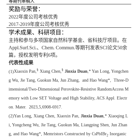
等期刊审稿人
奖励与荣誉：
2022年度公司考核优秀
2017-2019年度公司考核优秀
学术成果、科研项目：
主持和参与多项国家自然科学基金、省科技厅项目。在
Appl.Surf.Sci.
、
Chem. Commun.
等期刊发表
SCI
论文
50
余
篇，授权发明专利
6
项。
代表性成果
§
§
(1)
Xiaoxin Pan,
Xiang Chen,
Jinxia Duan
,* Yan Long, Yongchen
g Wu, Jie Tang, Guokun Ma, Jun Zhang, and Hao Wang*, Three-D
imensional/Two-Dimensional Perovskite-Resistive RandomAccess M
emory with Low SET Voltage and High Stability, ACS Appl. Electr
on. Mater. 2023,5,6908-6917.
(2)
Yan Long, Xiang Chen, Xiaoxin Pan,
Jinxia Duan
,* Xiaoqing L
i, Yongcheng Wu, Jie Tang, Guokun Ma, Liangping Shen, Jun Zhan
g, and Hao Wang*, Memristors Constructed by CsPbIBr
Inorganic
2