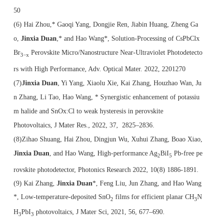
50
(6)
Hai Zhou,* Gaoqi Yang, Dongjie Ren, Jiabin Huang, Zheng Ga
o,
Jinxia Duan
,* and Hao Wang*, Solution-Processing of CsPbClx
Br
Perovskite Micro/Nanostructure Near-Ultraviolet Photodetecto
3−x
rs with High Performance, Adv. Optical Mater. 2022, 2201270
(7)
Jinxia Duan
, Yi Yang, Xiaolu Xie, Kai Zhang, Houzhao Wan, Ju
n Zhang, Li Tao, Hao Wang, * Synergistic enhancement of potassiu
m halide and SnOx:Cl to weak hysteresis in perovskite
Photovoltaics,
J Mater Res., 2022,
37, 2825–2836.
(8)
Zihao Shuang, Hai Zhou, Dingjun Wu, Xuhui Zhang, Boao Xiao,
Jinxia Duan
, and Hao Wang, High-performance Ag
BiI
Pb-free pe
2
5
rovskite photodetector,
Photonics Research 2022, 10(8) 1886-1891.
(9) Kai Zhang,
Jinxia Duan
*, Feng Liu, Jun Zhang, and Hao Wang
*, Low-temperature-deposited SnO
films for efficient planar CH
N
2
3
H
PbI
photovoltaics, J Mater Sci, 2021, 56, 677–690.
3
3