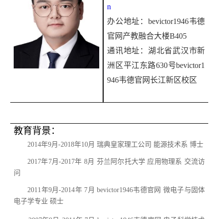
n
办公地址：bevictor1946韦德
官网产教融合大楼B405
通讯地址：
湖北省武汉市新
洲区平江东路630号bevictor1
946韦德官网长江新区校区
教育背景：
2014
年
9
月
-2018
年
10
月
瑞典皇家理工公司
能源技术系
博士
2017
年
7
月
-2017
年
8
月
芬兰阿尔托大学
应用物理系
交流访
问
2011
年
9
月
-2014
年
7
月
bevictor1946韦德官网
微电子与固体
电子学专业
硕士