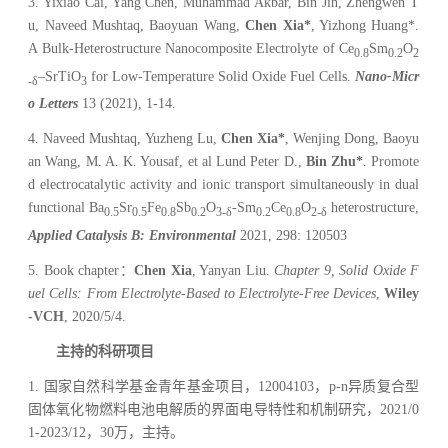
3. Yixiao Cai, Yang Chen, Muhammad Akbar, Bin Jin, Zhengwen T
u, Naveed Mushtaq, Baoyuan Wang,
Chen Xia*
, Yizhong Huang*.
A Bulk-Heterostructure Nanocomposite Electrolyte of Ce
Sm
O
0.8
0.2
2
–SrTiO
for Low-Temperature Solid Oxide Fuel Cells.
Nano-Micr
-δ
3
o Letters
13 (2021), 1-14.
4. Naveed Mushtaq, Yuzheng Lu,
Chen Xia*
, Wenjing Dong, Baoyu
an Wang, M. A. K. Yousaf, et al Lund Peter D.,
Bin Zhu*
. Promote
d electrocatalytic activity and ionic transport simultaneously in dual
functional Ba
Sr
Fe
Sb
O
-Sm
Ce
O
heterostructure,
0.5
0.5
0.8
0.2
3-δ
0.2
0.8
2-δ
Applied Catalysis B: Environmental
2021, 298: 120503
5.
Book chapter
：
Chen Xia
, Yanyan Liu.
Chapter 9, Solid Oxide F
uel Cells: From Electrolyte-Based to Electrolyte-Free Devices
,
Wiley
-VCH
, 2020/5/4.
主持的科研项目
1.
国家自然科学基金青年基金项目，
12004103
，
p-n
异质复合型
固体氧化物燃料电池电解质的界面电导特性和机制研究，
2021/0
1-2023/12
，
30
万，主持。