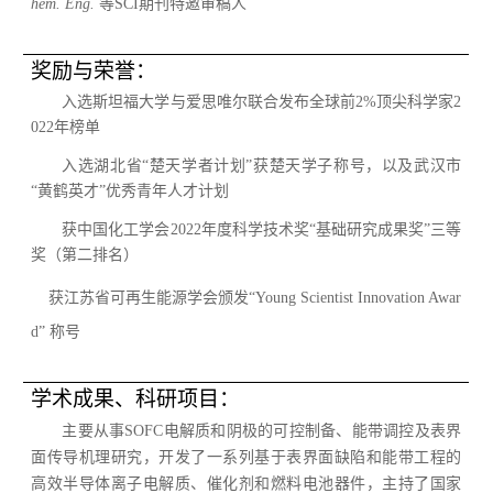
hem. Eng.
等
SCI
期刊特邀审稿人
奖励与荣誉：
入选斯坦福大学与爱思唯尔联合发布全球前
2%
顶尖科学家
2
022
年榜单
入选湖北省
“
楚天学者计划
”
获楚天学子称号，以及武汉市
“
黄鹤英才
”
优秀青年人才计划
获中国化工学会
2022
年度科学技术奖“基础研究成果奖”三等
奖（第二排名）
获江苏省可再生能源学会颁发
“Young Scientist Innovation Awar
d”
称号
学术成果、科研项目：
主要从事
SOFC
电解质和阴极的可控制备、能带调控及表界
面传导机理研究，开发了一系列基于表界面缺陷和能带工程的
高效半导体离子电解质、催化剂和燃料电池器件，主持了国家