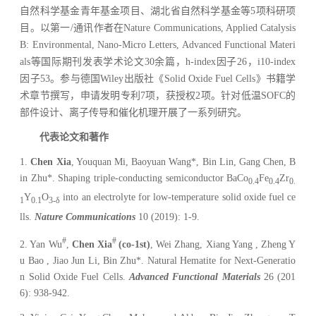
自然科学基金青年基金项目、湖北省自然科学基金等
5
项科研项
目。以第一
/
通讯作者在
Nature Communications, Applied Catalysis
B: Environmental, Nano-Micro Letters, Advanced Functional Materi
als
等国际期刊发表学术论文
30
余篇，
h-index
因子
26
，
i10-index
因子
53
。参与德国
Wiley
出版社《
Solid Oxide Fuel Cells
》书籍学
术章节撰写，申请发明专利
7
项，获授权
2
项。针对低温
SOFC
的
部件设计、离子传导和催化机理开展了一系列研究。
代表论文和著作
1.
Chen Xia
, Youquan Mi, Baoyuan Wang*, Bin Lin, Gang Chen, B
in Zhu*. Shaping triple-conducting semiconductor BaCo
Fe
Zr
0.4
0.4
0.
Y
O
into an electrolyte for low-temperature solid oxide fuel ce
1
0.1
3-δ
lls.
Nature Communications
10 (2019): 1-9.
#
#
2. Yan Wu
,
Chen Xia
(co-1st)
, Wei Zhang, Xiang Yang , Zheng Y
u Bao , Jiao Jun Li, Bin Zhu*. Natural Hematite for Next-Generatio
n Solid Oxide Fuel Cells.
Advanced Functional Materials
26 (201
6): 938-942.