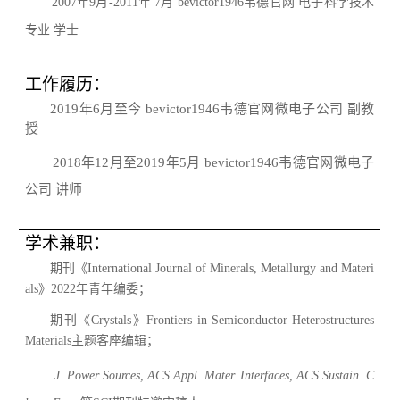
2007
年
9
月
-2011
年
7
月
bevictor1946韦德官网
电子科学技术
专业
学士
工作履历：
2019
年
6
月至今
bevictor1946韦德官网微电子公司
副教
授
2018
年
12
月至
2019
年
5
月
bevictor1946韦德官网微电子
公司
讲师
学术兼职：
期刊《
International Journal of Minerals, Metallurgy and Materi
als
》
2022
年青年编委；
期刊《
Crystals
》
Frontiers in Semiconductor Heterostructures
Materials
主题客座编辑；
J. Power Sources, ACS Appl. Mater. Interfaces, ACS Sustain. C