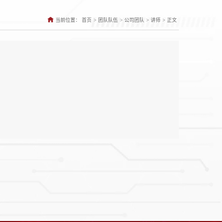
>
>
>
>
当前位置：
首页
团队队伍
公司团队
讲师
正文