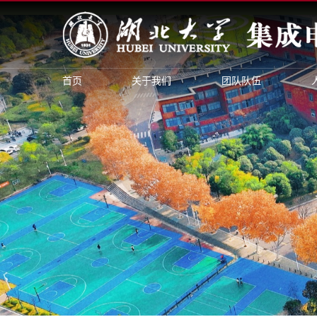
首页
关于我们
团队队伍