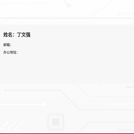
姓名：丁文强
邮箱：
办公地址：