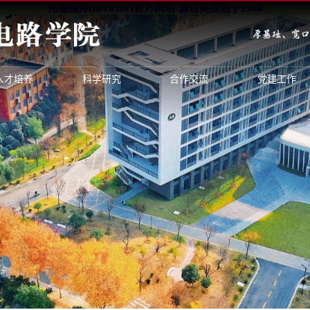
伟德国际(bevictor)官方网站-源自英国始于1946
人才培养
科学研究
合作交流
党建工作