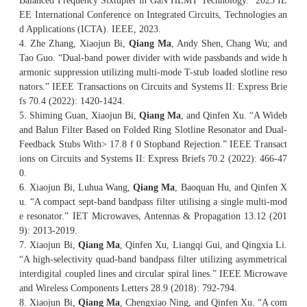
Balanced Frequency Sixtupler in GaN HEMT Technology.” 2023 IE
EE International Conference on Integrated Circuits, Technologies an
d Applications (ICTA). IEEE, 2023.
4. Zhe Zhang, Xiaojun Bi,
Qiang Ma
, Andy Shen, Chang Wu; and
Tao Guo. “Dual-band power divider with wide passbands and wide h
armonic suppression utilizing multi-mode T-stub loaded slotline reso
nators.” IEEE Transactions on Circuits and Systems II: Express Brie
fs 70.4 (2022): 1420-1424.
5. Shiming Guan, Xiaojun Bi,
Qiang Ma
, and Qinfen Xu. “A Wideb
and Balun Filter Based on Folded Ring Slotline Resonator and Dual-
Feedback Stubs With> 17.8 f 0 Stopband Rejection.” IEEE Transact
ions on Circuits and Systems II: Express Briefs 70.2 (2022): 466-47
0.
6. Xiaojun Bi, Luhua Wang,
Qiang Ma
, Baoquan Hu, and Qinfen X
u. “A compact sept‐band bandpass filter utilising a single multi‐mod
e resonator.” IET Microwaves, Antennas & Propagation 13.12 (201
9): 2013-2019.
7. Xiaojun Bi,
Qiang Ma
, Qinfen Xu, Liangqi Gui, and Qingxia Li.
“A high-selectivity quad-band bandpass filter utilizing asymmetrical
interdigital coupled lines and circular spiral lines.” IEEE Microwave
and Wireless Components Letters 28.9 (2018): 792-794.
8. Xiaojun Bi,
Qiang Ma
, Chengxiao Ning, and Qinfen Xu. “A com