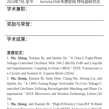
2024
年
7
月
-
至今 bevictor1946韦德官网 特任副研究员
学术兼职：
奖励与荣誉：
学术成果：
发表论文：
1.
Ma, Qiang
, Xiaojun Bi, and Qinfen Xu. “A Class-C Eight-Phase
Voltage-Controlled Oscillator With 184.2 dBc/Hz FoM and Loop-Ba
sed Superharmonic Coupling in 65nm CMOS.” IEEE Transactions o
n Circuits and Systems II: Express Briefs (2024).
2.
Ma, Qiang
, Xiaojun Bi, Andy Shen, Chang Wu, Jielong Liu, and
Qinfen Xu. “A 130%-Tuning-Range Switchable Tri-Core Voltage-C
ontrolled Oscillator Utilizing Reconfigurable Matching and Phase Co
mpensation.” IEEE Microwave and Wireless Technology Letters (20
24).
3.
Ma, Qiang
, and Xiaojun Bi. “High-Efficiency Class-B/F W-Band