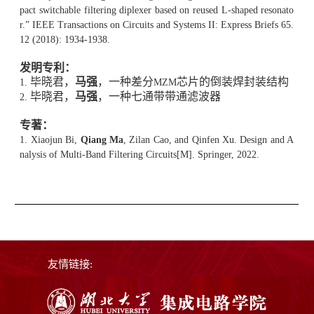
pact switchable filtering diplexer based on reused L-shaped resonato
r.” IEEE Transactions on Circuits and Systems II: Express Briefs 65.
12 (2018): 1934-1938.
发明专利：
毕晓君，
马强
，一种差分
芯片的倒装焊封装结构
1.
MZM
毕晓君，
马强
，一种七通带带通滤波器
2.
专著：
1. Xiaojun Bi,
Qiang Ma
, Zilan Cao, and Qinfen Xu. Design and A
nalysis of Multi-Band Filtering Circuits[M]. Springer, 2022.
友情链接: