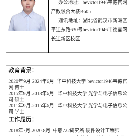
办公地址：bevictor1946韦德官网
产教融合大楼B605
通讯地址：
湖北省武汉市新洲区
平江东路630号bevictor1946韦德官网
长江新区校区
教育背景：
2020年9月-2024年6月 华中科技大学 bevictor1946韦德官
网 博士
2015
年
9
月
-2018
年
6
月 华中科技大学 光学与电子信息公
司 硕士
2011
年
9
月
-2015
年
6
月 华中科技大学 光学与电子信息公
司 学士
工作履历：
2018
年
7
月
-2020-8
月 中船
722
研究所 硬件设计工程师