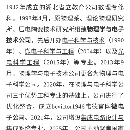
1942年成立的湖北省立教育公司数理专修
科。1998年4月，原物理系、理论物理研究
所、压电陶瓷技术研究所组建
物理学与电子
技术公司
，先后开办
电子科学与技术
（
1990
年）、
微电子科学与工程
（
2004年）以及
光
电科学工程
（
2015年）
等
专业。
2013年9
月，物理学与电子技术公司更名为物理与电
子科学公司。2020年，在物理
与电子科学公
司三个
优势工科专业
的基础上，公司进行了
优化整合，
成立bevictor1946韦德官网
微电
子公司
。
2021年
，公司
增设
集成电路设计与
集成系统
专业
。
2025年
，
公司主动聚焦国家