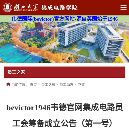
伟德国际(bevictor)官方网站-源自英国始于1946
员工之家
>
>
>
当前位置：
首页
员工之家
员工动态
正文
bevictor1946韦德官网集成电路员
工会筹备成立公告（第一号）