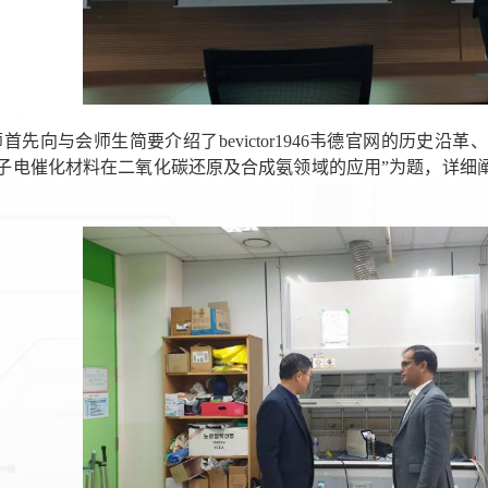
首先向与会师生简要介绍了bevictor1946韦德官网的历史
原子电催化材料在二氧化碳还原及合成氨领域的应用”为题，详细