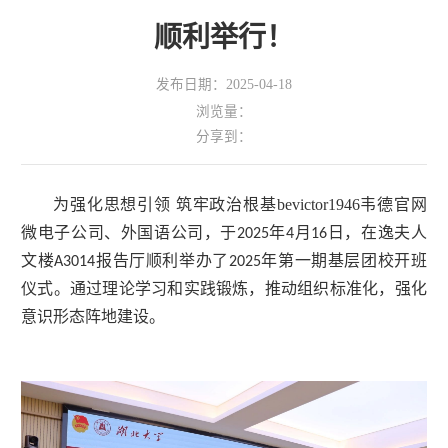
顺利举行！
发布日期：2025-04-18
浏览量：
分享到：
为强化思想引领
筑牢政治根基bevictor1946韦德官网
微电子公司
、
外国语公司
，
于
年
月
日
，
在逸夫人
2025
4
16
文楼
报告厅顺利举办了
年第一期基层团校开班
A3014
2025
仪式
。
通过理论学习
和
实践锻炼
，
推动组织标准化
，
强化
意识形态阵地建设
。