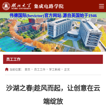
伟德国际(bevictor)官方网站-源自英国始于1946
员工工作
>
>
>
当前位置：
首页
员工工作
学工新闻
正文
沙湖之春|趁风而起，让创意在云
端绽放