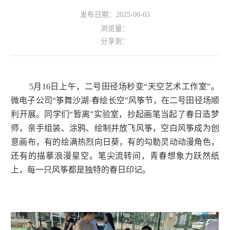
发布日期：2025-06-03
浏览量：
分享到：
5月16日上午，二号田径场秒变“天空艺术工作室”
。
微电子公司“筝舞沙湖·春绘长空”风筝节
，
在二号田径场顺
利开展
。
同学们“暂离”实验室，抄起画笔当起了春日造梦
师
，
亲手组装、涂鸦、绘制并放飞风筝
，
空白风筝成为创
意画布，有的绘满热烈向日葵
，
有的勾勒灵动动漫角色，
还有的描摹浪漫星空
。
笔尖流转间
，
青春想象力跃然纸
上
，
每一只风筝都是独特的春日印记
。