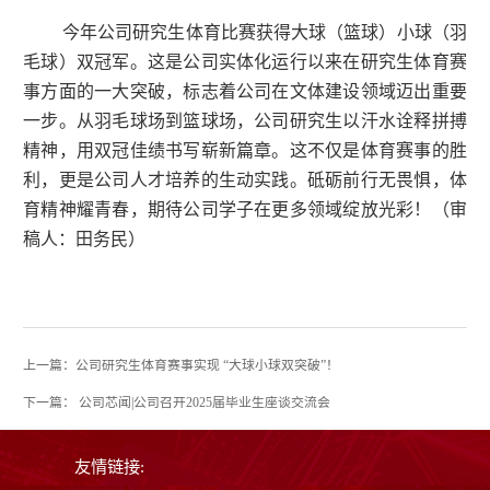
今年公司研究生体育比赛获得大球（篮球）小球（羽
毛球）双冠军。这是公司实体化运行以来在研究生体育赛
事方面的一大突破，标志着公司在文体建设领域迈出重要
一步。
从羽毛球场到篮球场，公司研究生以汗水诠释拼搏
精神，用双冠佳绩书写崭新篇章。这不仅是体育赛事的胜
利，更是公司人才培养的生动实践。砥砺前行无畏惧，体
育精神耀青春，期待公司学子在更多领域绽放光彩！（审
稿人：田务民）
上一篇：公司研究生体育赛事实现 “大球小球双突破”！
下一篇： 公司芯闻|公司召开2025届毕业生座谈交流会
友情链接: